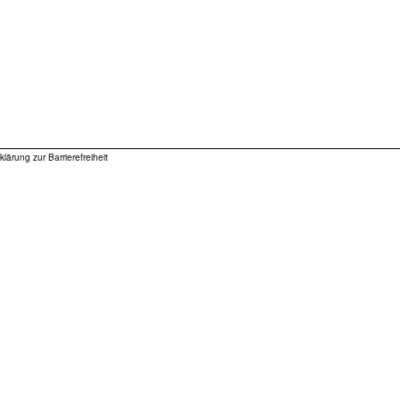
klärung zur Barrierefreiheit