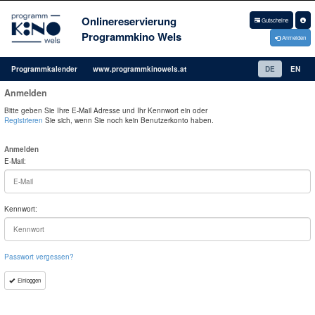
Onlinereservierung
Gutscheine
Programmkino Wels
Anmelden
Programmkalender
www.programmkinowels.at
DE
EN
Anmelden
Bitte geben Sie Ihre E-Mail Adresse und Ihr Kennwort ein oder
Registrieren
Sie sich, wenn Sie noch kein Benutzerkonto haben.
Anmelden
E-Mail:
Kennwort:
Passwort vergessen?
Einloggen